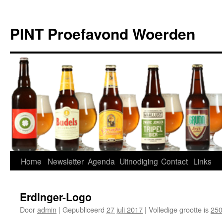
Ga
naar
PINT Proefavond Woerden
de
inhoud
Home
Newsletter
Agenda
Uitnodiging
Contact
Links
Erdinger-Logo
Door
admin
|
Gepubliceerd
27 juli 2017
|
Volledige grootte is
250