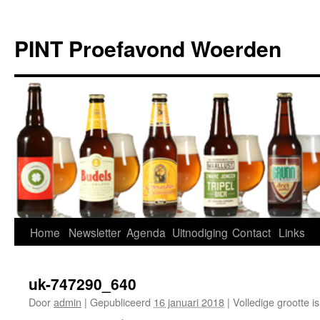
Ga
naar
PINT Proefavond Woerden
de
inhoud
Home
Newsletter
Agenda
Uitnodiging
Contact
Links
uk-747290_640
Door
admin
|
Gepubliceerd
16 januari 2018
|
Volledige grootte i