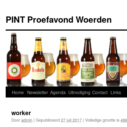
Ga
naar
PINT Proefavond Woerden
de
inhoud
Home
Newsletter
Agenda
Uitnodiging
Contact
Links
worker
Door
admin
|
Gepubliceerd
27 juli 2017
|
Volledige grootte is
486