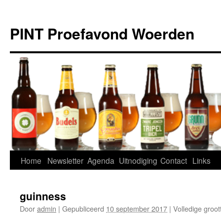
Ga
naar
PINT Proefavond Woerden
de
inhoud
Home
Newsletter
Agenda
Uitnodiging
Contact
Links
guinness
Door
admin
|
Gepubliceerd
10 september 2017
|
Volledige groot