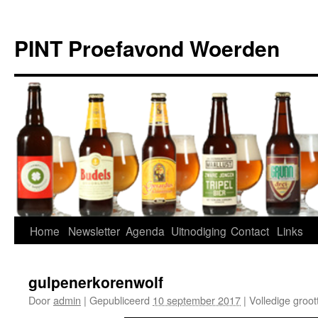
Ga
naar
PINT Proefavond Woerden
de
inhoud
Home
Newsletter
Agenda
Uitnodiging
Contact
Links
gulpenerkorenwolf
Door
admin
|
Gepubliceerd
10 september 2017
|
Volledige groot