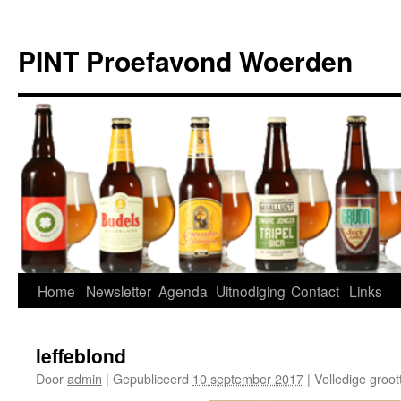
Ga
naar
PINT Proefavond Woerden
de
inhoud
Home
Newsletter
Agenda
Uitnodiging
Contact
Links
leffeblond
Door
admin
|
Gepubliceerd
10 september 2017
|
Volledige groot