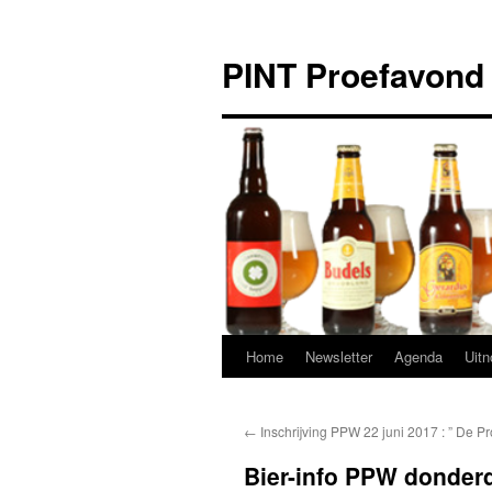
Ga
naar
PINT Proefavond
de
inhoud
Home
Newsletter
Agenda
Uitn
←
Inschrijving PPW 22 juni 2017 : ” De Pr
Bier-info PPW donderd