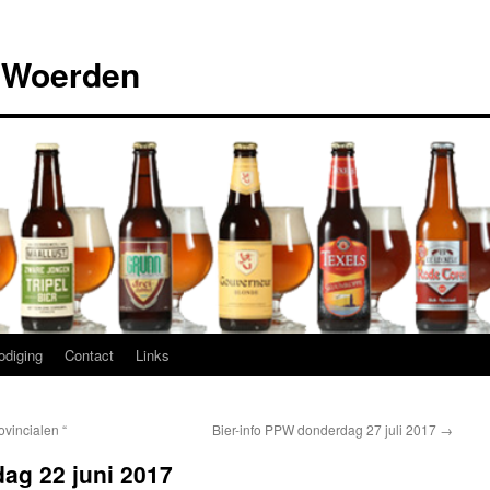
 Woerden
odiging
Contact
Links
ovincialen “
Bier-info PPW donderdag 27 juli 2017
→
ag 22 juni 2017