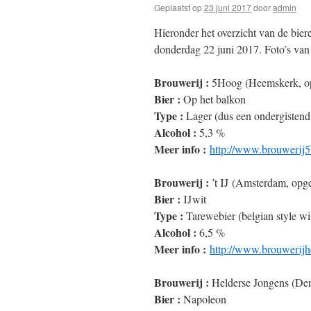
Geplaatst op
23 juni 2017
door
admin
Hieronder het overzicht van de bie
donderdag 22 juni 2017. Foto’s van d
Brouwerij :
5Hoog (Heemskerk, op
Bier :
Op het balkon
Type :
Lager (dus een ondergistend b
Alcohol :
5,3 %
Meer info :
http://www.brouwerij5
Brouwerij :
’t IJ (Amsterdam, opge
Bier :
IJwit
Type :
Tarewebier (belgian style wit
Alcohol :
6,5 %
Meer info :
http://www.brouwerijhe
Brouwerij :
Helderse Jongens (Den 
Bier :
Napoleon