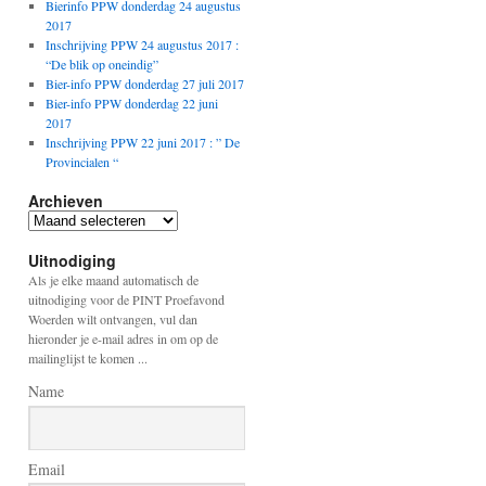
Bierinfo PPW donderdag 24 augustus
2017
Inschrijving PPW 24 augustus 2017 :
“De blik op oneindig”
Bier-info PPW donderdag 27 juli 2017
Bier-info PPW donderdag 22 juni
2017
Inschrijving PPW 22 juni 2017 : ” De
Provincialen “
Archieven
Archieven
Uitnodiging
Als je elke maand automatisch de
uitnodiging voor de PINT Proefavond
Woerden wilt ontvangen, vul dan
hieronder je e-mail adres in om op de
mailinglijst te komen ...
Name
Email