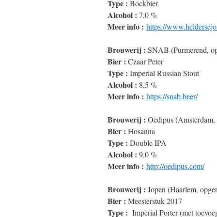
Type :
Bockbier
Alcohol :
7,0 %
Meer info :
https://www.heldersejo
Brouwerij :
SNAB (Purmerend, opg
Bier :
Czaar Peter
Type :
Imperial Russian Stout
Alcohol :
8,5 %
Meer info :
https://snab.beer/
Brouwerij :
Oedipus (Amsterdam, 
Bier :
Hosanna
Type :
Double IPA
Alcohol :
9,0 %
Meer info :
http://oedipus.com/
Brouwerij :
Jopen (Haarlem, opger
Bier :
Meesterstuk 2017
Type :
Imperial Porter (met toevoeg