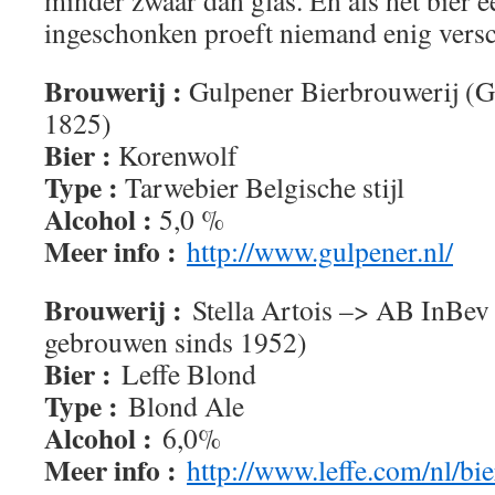
minder zwaar dan glas. En als het bier e
ingeschonken proeft niemand enig versc
Brouwerij :
Gulpener Bierbrouwerij (G
1825)
Bier :
Korenwolf
Type :
Tarwebier Belgische stijl
Alcohol :
5,0 %
Meer info :
http://www.gulpener.nl/
Brouwerij :
Stella Artois –> AB InBev
gebrouwen sinds 1952)
Bier :
Leffe Blond
Type :
Blond Ale
Alcohol :
6,0%
Meer info :
http://www.leffe.com/nl/bie