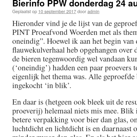
Bierinfo PPW donderdag 24 a
Geplaatst op
10 september 2017
door
admin
Hieronder vind je de lijst van de geproe
PINT Proeafvond Woerden met als them
oneindig”. Hoewel ik aan het begin van
flauwekulverhaal heb opgehangen over d
de bieren tegenwoordig wel vandaan k
(‘oneindig’) hadden een paar proevers 
eigenlijk het thema was. Alle geproefde 
ingekocht ‘in blik’.
En daar is (hetgeen ook bleek uit de res
proeverij) helemaal niets mis mee. Blik i
betere verpakking voor bier dan glas, o
luchtdicht en lichtdicht is en daarnaast