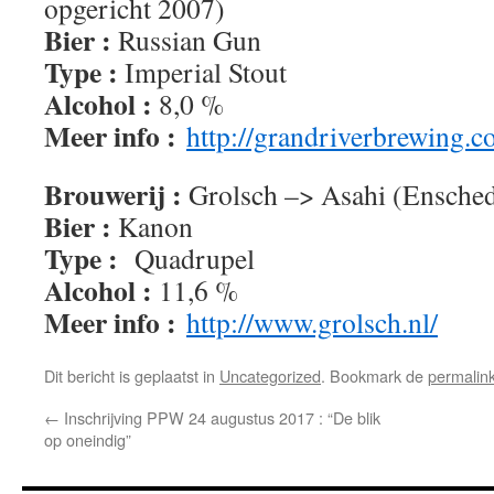
opgericht 2007)
Bier :
Russian Gun
Type :
Imperial Stout
Alcohol :
8,0 %
Meer info :
http://grandriverbrewing.c
Brouwerij :
Grolsch –> Asahi (Ensched
Bier :
Kanon
Type :
Quadrupel
Alcohol :
11,6 %
Meer info :
http://www.grolsch.nl/
Dit bericht is geplaatst in
Uncategorized
. Bookmark de
permalin
←
Inschrijving PPW 24 augustus 2017 : “De blik
op oneindig”