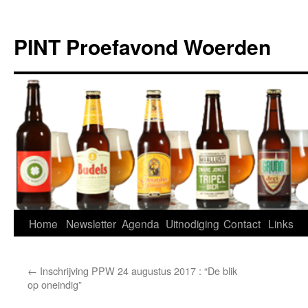
Ga
naar
PINT Proefavond Woerden
de
inhoud
Home
Newsletter
Agenda
Uitnodiging
Contact
Links
←
Inschrijving PPW 24 augustus 2017 : “De blik
op oneindig”