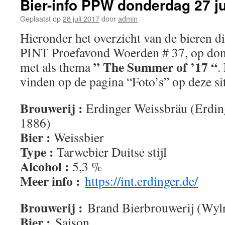
Bier-info PPW donderdag 27 ju
Geplaatst op
28 juli 2017
door
admin
Hieronder het overzicht van de bieren di
PINT Proefavond Woerden # 37, op dond
” The Summer of ’17 “
met als thema
.
vinden op de pagina “Foto’s” op deze sit
Brouwerij :
Erdinger Weissbräu (Erding
1886)
Bier :
Weissbier
Type :
Tarwebier Duitse stijl
Alcohol :
5,3 %
Meer info :
https://int.erdinger.de/
Brouwerij :
Brand Bierbrouwerij (Wylr
Bier :
Saison