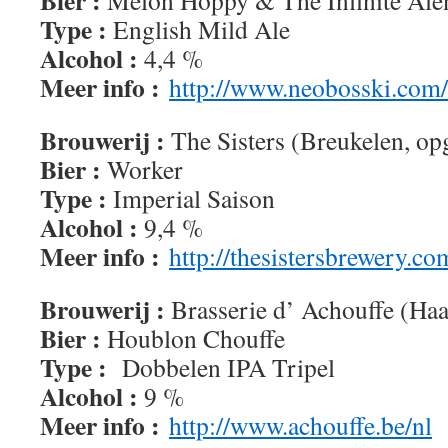
Bier :
Melon Hoppy & The Infinite Ale
Type :
English Mild Ale
Alcohol :
4,4 %
Meer info :
http://www.neobosski.com/
Brouwerij :
The Sisters (Breukelen, op
Bier :
Worker
Type :
Imperial Saison
Alcohol :
9,4 %
Meer info :
http://thesistersbrewery.co
Brouwerij :
Brasserie d’ Achouffe (Haa
Bier :
Houblon Chouffe
Type :
Dobbelen IPA Tripel
Alcohol :
9 %
Meer info :
http://www.achouffe.be/nl