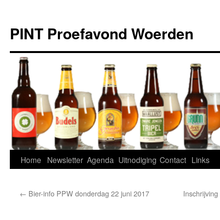
Ga
naar
PINT Proefavond Woerden
de
inhoud
Home
Newsletter
Agenda
Uitnodiging
Contact
Links
←
Bier-info PPW donderdag 22 juni 2017
Inschrijvin