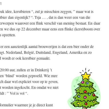
in
uk idee, kerstbieren “, zul je misschien zeggen, ” maar wat is
tbier dan eigenlijk? “. Tsja … , dat is dan weer een van die
erwerpen waarover een flink verschil van mening bestaat. En daar
len we dus op 22 december maar eens een flinke (kerst)boom over
 opzetten.
t er een aanzienlijk aantal brouwerijen is dat een bier onder de
ngt. Nederland, België, Duitsland, Engeland, Amerika en zo
d wordt er ook kerstbier gemaakt.
:00 uur, zullen er in Drinkerij ’t
ren ‘blind’ worden geproefd. Wie mee
ch daar wel expliciet voor op te geven,
et worden ingekocht. En omdat we niet
t : ” Vol is vol “.
ormulier waarmee je je direct kunt