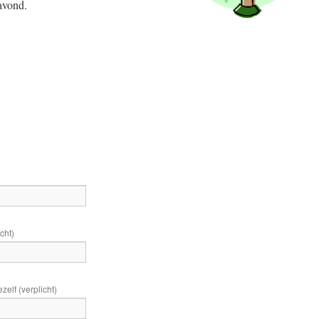
avond.
cht)
elf (verplicht)