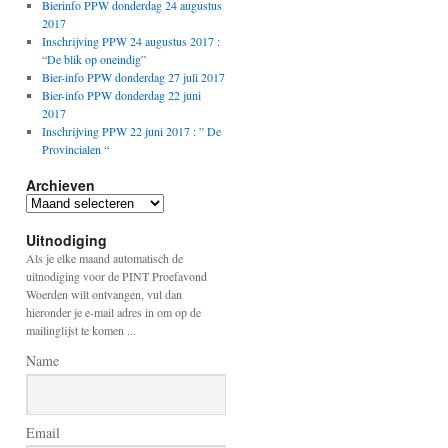
Bierinfo PPW donderdag 24 augustus
2017
Inschrijving PPW 24 augustus 2017 :
“De blik op oneindig”
Bier-info PPW donderdag 27 juli 2017
Bier-info PPW donderdag 22 juni
2017
Inschrijving PPW 22 juni 2017 : ” De
Provincialen “
Archieven
Archieven
Uitnodiging
Als je elke maand automatisch de
uitnodiging voor de PINT Proefavond
Woerden wilt ontvangen, vul dan
hieronder je e-mail adres in om op de
mailinglijst te komen ...
Name
Email