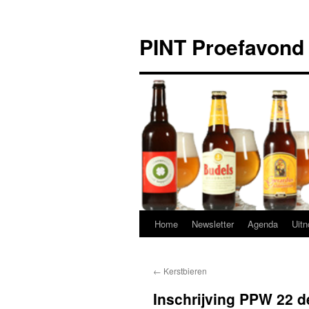
Ga
naar
PINT Proefavond
de
inhoud
Home
Newsletter
Agenda
Uitn
←
Kerstbieren
Inschrijving PPW 22 d