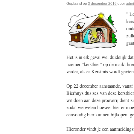
Geplaatst op
3 december 2016
door
adm
” Le
kers
ond
zul
gaan
Het is in elk geval wel duidelijk da
noemer “kerstbier” op de markt bre
verder, als er Kerstmis wordt gevier
Op 22 december aanstaande, vanaf 20
Bierhuys dus zes van deze kerstbie
wil doen aan deze proeverij dient zi
zodat we weten hoeveel bier er mo
eenvoudig bier kunnen bijkopen, geld
Hieronder vindt je een aanmeldingsf