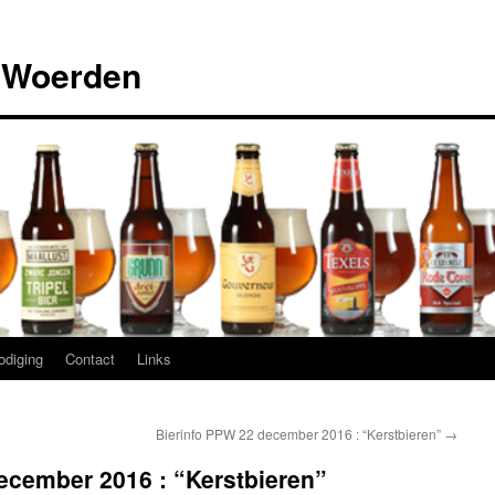
 Woerden
odiging
Contact
Links
Bierinfo PPW 22 december 2016 : “Kerstbieren”
→
ecember 2016 : “Kerstbieren”