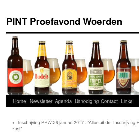
Ga
naar
PINT Proefavond Woerden
de
inhoud
Home
Newsletter
Agenda
Uitnodiging
Contact
Links
←
Inschrijving PPW 26 januari 2017 : “Alles uit de
Inschrijving
kast”