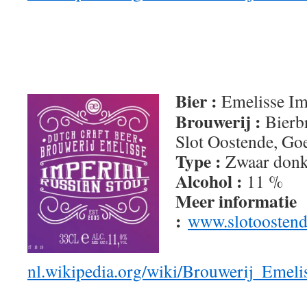
Bier :
Emelisse Im
Brouwerij :
Bierbr
Slot Oostende, Go
Type :
Zwaar donk
Alcohol :
11 %
Meer informatie
:
www.slotoostende
nl.wikipedia.org/wiki/Brouwerij_Emeli