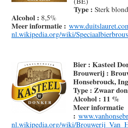
(BE)
Type :
Sterk blond 
Alcohol :
8,5%
Meer informatie :
www.duitslauret.co
nl.wikipedia.org/wiki/Speciaalbierbro
Bier : Kasteel Do
Brouwerij : Brou
Honsebrouck, Ing
Type : Zwaar don
Alcohol : 11 %
Meer informatie
:
www.vanhonsebro
nl.wikipedia.org/wiki/Brouwerij_Van_