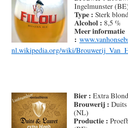
Ingelmunster (BE
Type :
Sterk blond
Alcohol :
8,5 %
Meer informatie
:
www.vanhonsebr
nl.wikipedia.org/wiki/Brouwerij_Van_
Bier :
Extra Blon
Brouwerij :
Duits
(NL)
Productie :
Proefb